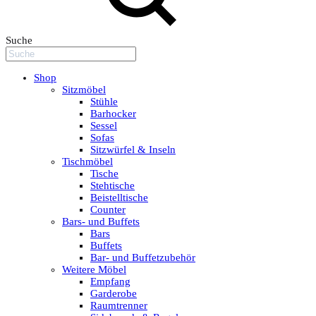
Suche
Shop
Sitzmöbel
Stühle
Barhocker
Sessel
Sofas
Sitzwürfel & Inseln
Tischmöbel
Tische
Stehtische
Beistelltische
Counter
Bars- und Buffets
Bars
Buffets
Bar- und Buffetzubehör
Weitere Möbel
Empfang
Garderobe
Raumtrenner