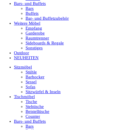
Bars- und Buffets
Bars
Buffets
Bar- und Buffetzubehör
Weitere Möbel
Empfang
Garderobe
Raumtrenner
Sideboards & Regale
Sonstiges
Outdoor
NEUHEITEN
Sitzmöbel
Stühle
Barhocker
Sessel
Sofas
Sitzwürfel & Inseln
Tischmöbel
Tische
Stehtische
Beistelltische
Counter
Bars- und Buffets
Bars