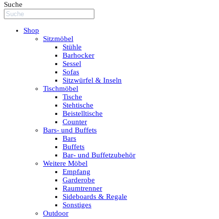
Suche
Shop
Sitzmöbel
Stühle
Barhocker
Sessel
Sofas
Sitzwürfel & Inseln
Tischmöbel
Tische
Stehtische
Beistelltische
Counter
Bars- und Buffets
Bars
Buffets
Bar- und Buffetzubehör
Weitere Möbel
Empfang
Garderobe
Raumtrenner
Sideboards & Regale
Sonstiges
Outdoor