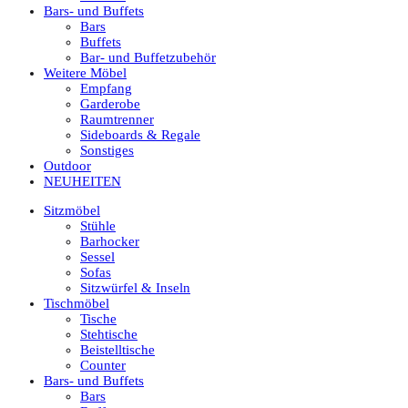
Bars- und Buffets
Bars
Buffets
Bar- und Buffetzubehör
Weitere Möbel
Empfang
Garderobe
Raumtrenner
Sideboards & Regale
Sonstiges
Outdoor
NEUHEITEN
Sitzmöbel
Stühle
Barhocker
Sessel
Sofas
Sitzwürfel & Inseln
Tischmöbel
Tische
Stehtische
Beistelltische
Counter
Bars- und Buffets
Bars