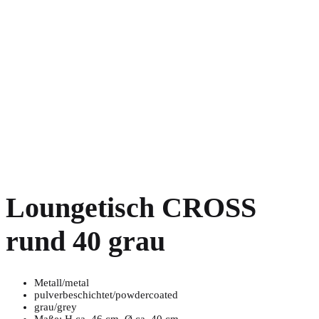
Loungetisch CROSS
rund 40 grau
Metall/metal
pulverbeschichtet/powdercoated
grau/grey
Maße: H ca. 46 cm, Ø ca. 40 cm