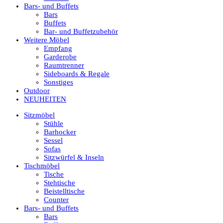
Bars- und Buffets
Bars
Buffets
Bar- und Buffetzubehör
Weitere Möbel
Empfang
Garderobe
Raumtrenner
Sideboards & Regale
Sonstiges
Outdoor
NEUHEITEN
Sitzmöbel
Stühle
Barhocker
Sessel
Sofas
Sitzwürfel & Inseln
Tischmöbel
Tische
Stehtische
Beistelltische
Counter
Bars- und Buffets
Bars