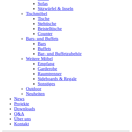
Sofas
Sitzwürfel & Inseln
Tischmöbel
Tische
Stehtische
Beistelltische
Counter
Bars- und Buffets
Bars
Buffets
Bar- und Buffetzubehör
Weitere Möbel
Empfang
Garderobe
Raumtrenner
Sideboards & Regale
Sonstiges
Outdoor
Neuheiten
News
Projekte
Downloads
Q&A
Über uns
Kontakt